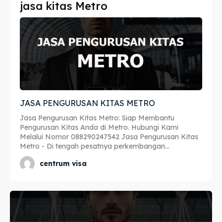
jasa kitas Metro
Imta
Imta
Legalisir
Legalisir
Apostille
Apostille
Penerjemah
Penerjemah
JASA PENGURUSAN KITAS METRO
Asuransi
Asuransi
Jasa Pengurusan Kitas Metro: Siap Membantu
Blog
Blog
Pengurusan Kitas Anda di Metro. Hubungi Kami
Melalui Nomor 088290247542 Jasa Pengurusan Kitas
Metro - Di tengah pesatnya perkembangan...
centrum visa
Cari
Cari