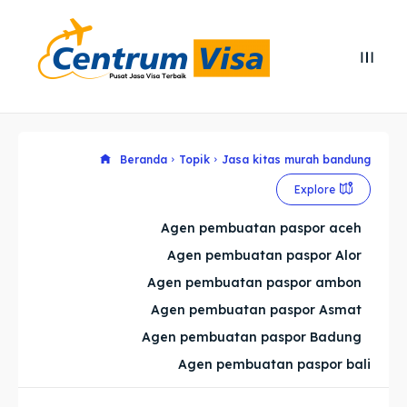
Search
Search
Cari
Cari
Explore our destinations
Explore our destinations
Beranda
Topik
Jasa kitas murah bandung
Explore
& Make a booking today
& Make a booking today
Agen pembuatan paspor aceh
Agen pembuatan paspor Alor
Home
Home
Agen pembuatan paspor ambon
Visa
Visa
Agen pembuatan paspor Asmat
Agen pembuatan paspor Badung
Paspor
Paspor
Agen pembuatan paspor bali
Kitas
Kitas