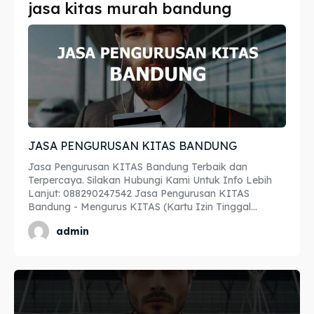
jasa kitas murah bandung
Imta
Imta
Legalisir
Legalisir
Apostille
Apostille
Penerjemah
Penerjemah
JASA PENGURUSAN KITAS BANDUNG
Asuransi
Asuransi
Jasa Pengurusan KITAS Bandung Terbaik dan
Blog
Blog
Terpercaya. Silakan Hubungi Kami Untuk Info Lebih
Lanjut: 088290247542 Jasa Pengurusan KITAS
Bandung - Mengurus KITAS (Kartu Izin Tinggal...
admin
Cari
Cari