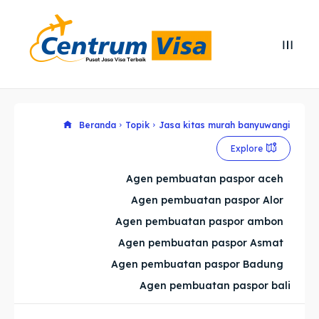
Search
Search
Cari
Cari
Explore our destinations
Explore our destinations
Beranda
Topik
Jasa kitas murah banyuwangi
Explore
& Make a booking today
& Make a booking today
Agen pembuatan paspor aceh
Agen pembuatan paspor Alor
Home
Home
Agen pembuatan paspor ambon
Visa
Visa
Agen pembuatan paspor Asmat
Agen pembuatan paspor Badung
Paspor
Paspor
Agen pembuatan paspor bali
Kitas
Kitas