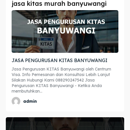
jasa kitas murah banyuwangi
Imta
Imta
Legalisir
Legalisir
Apostille
Apostille
Penerjemah
Penerjemah
JASA PENGURUSAN KITAS BANYUWANGI
Asuransi
Asuransi
Jasa Pengurusan KITAS Banyuwangi oleh Centrum
Blog
Blog
Visa. Info Pemesanan dan Konsultasi Lebih Lanjut
Silakan Hubungi Kami 088290247542 Jasa
Pengurusan KITAS Banyuwangi - Ketika Anda
membutuhkan...
Cari
Cari
admin