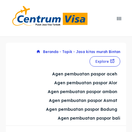
Search
Search
Cari
Cari
Explore our destinations
Explore our destinations
Beranda
Topik
Jasa kitas murah Bintan
Explore
& Make a booking today
& Make a booking today
Agen pembuatan paspor aceh
Agen pembuatan paspor Alor
Home
Home
Agen pembuatan paspor ambon
Visa
Visa
Agen pembuatan paspor Asmat
Agen pembuatan paspor Badung
Paspor
Paspor
Agen pembuatan paspor bali
Kitas
Kitas