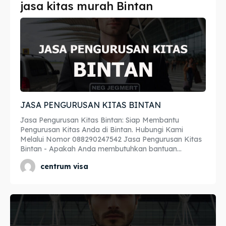
jasa kitas murah Bintan
Imta
Imta
Legalisir
Legalisir
Apostille
Apostille
Penerjemah
Penerjemah
JASA PENGURUSAN KITAS BINTAN
Asuransi
Asuransi
Jasa Pengurusan Kitas Bintan: Siap Membantu
Blog
Blog
Pengurusan Kitas Anda di Bintan. Hubungi Kami
Melalui Nomor 088290247542 Jasa Pengurusan Kitas
Bintan - Apakah Anda membutuhkan bantuan...
centrum visa
Cari
Cari