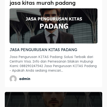
jasa kitas murah padang
Imta
Imta
Legalisir
Legalisir
Apostille
Apostille
Penerjemah
Penerjemah
JASA PENGURUSAN KITAS PADANG
Asuransi
Asuransi
Jasa Pengurusan KITAS Padang: Solusi Terbaik dari
Blog
Blog
Centrum Visa. Info dan Pemesanan Silakan Hubungi
Kami: 088290247542 Jasa Pengurusan KITAS Padang
- Apakah Anda sedang mencari...
admin
Cari
Cari