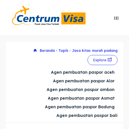
Search
Search
Cari
Cari
Explore our destinations
Explore our destinations
Beranda
Topik
Jasa kitas murah padang
Explore
& Make a booking today
& Make a booking today
Agen pembuatan paspor aceh
Agen pembuatan paspor Alor
Home
Home
Agen pembuatan paspor ambon
Visa
Visa
Agen pembuatan paspor Asmat
Agen pembuatan paspor Badung
Paspor
Paspor
Agen pembuatan paspor bali
Kitas
Kitas