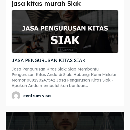
jasa kitas murah Siak
Imta
Imta
Legalisir
Legalisir
Apostille
Apostille
Penerjemah
Penerjemah
JASA PENGURUSAN KITAS SIAK
Asuransi
Asuransi
Jasa Pengurusan Kitas Siak: Siap Membantu
Blog
Blog
Pengurusan Kitas Anda di Siak. Hubungi Kami Melalui
Nomor 088290247542 Jasa Pengurusan Kitas Siak -
Apakah Anda membutuhkan bantuan...
centrum visa
Cari
Cari