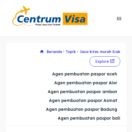
Search
Search
Cari
Cari
Explore our destinations
Explore our destinations
Beranda
Topik
Jasa kitas murah Siak
Explore
& Make a booking today
& Make a booking today
Agen pembuatan paspor aceh
Agen pembuatan paspor Alor
Home
Home
Agen pembuatan paspor ambon
Visa
Visa
Agen pembuatan paspor Asmat
Agen pembuatan paspor Badung
Paspor
Paspor
Agen pembuatan paspor bali
Kitas
Kitas