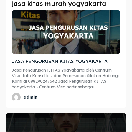
jasa kitas murah yogyakarta
Imta
Imta
Legalisir
Legalisir
Apostille
Apostille
Penerjemah
Penerjemah
JASA PENGURUSAN KITAS YOGYAKARTA
Asuransi
Asuransi
Jasa Pengurusan KITAS Yogyakarta oleh Centrum
Blog
Blog
Visa. Info Konsultasi dan Pemesanan Silakan Hubungi
Kami di 088290247542 Jasa Pengurusan KITAS
Yogyakarta - Centrum Visa hadir sebagai...
admin
Cari
Cari