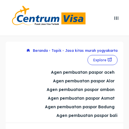
Search
Search
Cari
Cari
Explore our destinations
Explore our destinations
Beranda
Topik
Jasa kitas murah yogyakarta
Explore
& Make a booking today
& Make a booking today
Agen pembuatan paspor aceh
Agen pembuatan paspor Alor
Home
Home
Agen pembuatan paspor ambon
Visa
Visa
Agen pembuatan paspor Asmat
Agen pembuatan paspor Badung
Paspor
Paspor
Agen pembuatan paspor bali
Kitas
Kitas