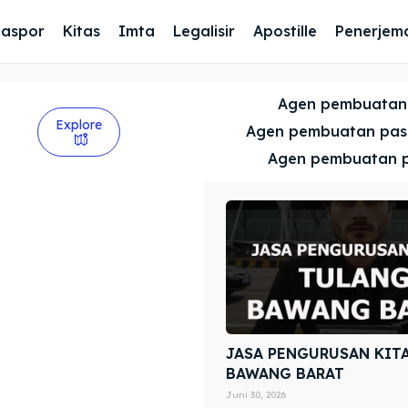
Paspor
Kitas
Imta
Legalisir
Apostille
Penerjem
Agen pembuatan
Explore
Agen pembuatan pa
Agen pembuatan 
JASA PENGURUSAN KIT
BAWANG BARAT
Juni 30, 2026