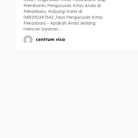
Membantu Pengurusan Kitas Anda di
Expl
Expl
Pekanbaru. Hubungi Kami di
088290247542 Jasa Pengurusan Kitas
& Make 
& Make 
Pekanbaru - Apakah Anda sedang
mencari layanan...
centrum visa
Home
Home
Visa
Visa
Paspo
Paspo
Kitas
Kitas
Imta
Imta
Legalis
Legalis
Aposti
Aposti