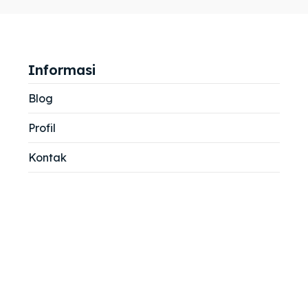
jemah
jemah
si
si
Informasi
Blog
Profil
Kontak