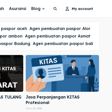
ah
Asuransi
Blog
My account
Search
Search
 paspor aceh
Agen pembuatan paspor Alor
Cari
Cari
spor ambon
Agen pembuatan paspor Asmat
paspor Badung
Agen pembuatan paspor bali
AS TULANG
Jasa Perpanjangan KITAS
Profesional
Juni 16, 2025