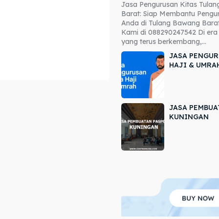
Jasa Pengurusan Kitas Tula
ore our destinations
ore our destinations
Barat: Siap Membantu Pengur
Anda di Tulang Bawang Barat
a booking today
a booking today
Kami di 088290247542 Di era 
yang terus berkembang,...
JASA PENGUR
HAJI & UMRA
JASA PEMBUA
r
r
KUNINGAN
ir
ir
lle
lle