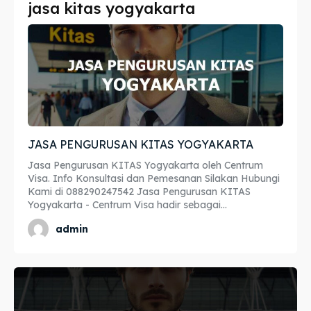
jasa kitas yogyakarta
Imta
Imta
Legalisir
Legalisir
Apostille
Apostille
Penerjemah
Penerjemah
JASA PENGURUSAN KITAS YOGYAKARTA
Asuransi
Asuransi
Jasa Pengurusan KITAS Yogyakarta oleh Centrum
Blog
Blog
Visa. Info Konsultasi dan Pemesanan Silakan Hubungi
Kami di 088290247542 Jasa Pengurusan KITAS
Yogyakarta - Centrum Visa hadir sebagai...
admin
Cari
Cari