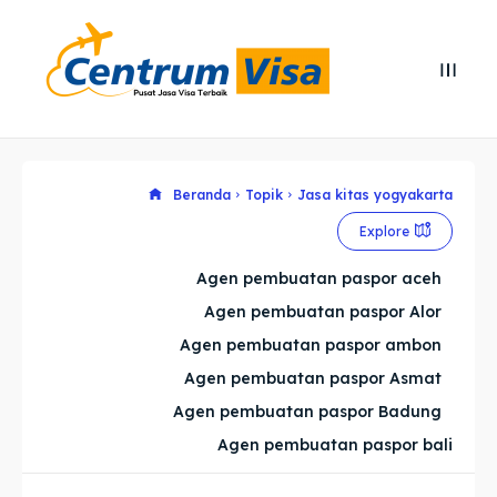
Search
Search
Cari
Cari
Explore our destinations
Explore our destinations
Beranda
Topik
Jasa kitas yogyakarta
Explore
& Make a booking today
& Make a booking today
Agen pembuatan paspor aceh
Agen pembuatan paspor Alor
Home
Home
Agen pembuatan paspor ambon
Visa
Visa
Agen pembuatan paspor Asmat
Agen pembuatan paspor Badung
Paspor
Paspor
Agen pembuatan paspor bali
Kitas
Kitas