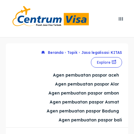
Search
Search
Cari
Cari
Explore our destinations
Explore our destinations
Beranda
Topik
Jasa legalisasi KITAS
Explore
& Make a booking today
& Make a booking today
Agen pembuatan paspor aceh
Agen pembuatan paspor Alor
Home
Home
Agen pembuatan paspor ambon
Visa
Visa
Agen pembuatan paspor Asmat
Agen pembuatan paspor Badung
Paspor
Paspor
Agen pembuatan paspor bali
Kitas
Kitas