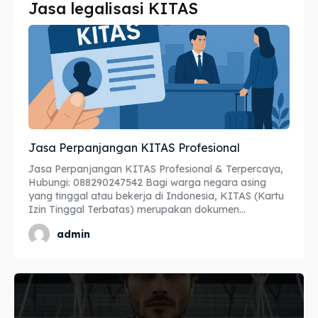
Jasa legalisasi KITAS
Imta
Imta
Legalisir
Legalisir
Apostille
Apostille
Penerjemah
Penerjemah
Jasa Perpanjangan KITAS Profesional
Asuransi
Asuransi
Jasa Perpanjangan KITAS Profesional & Terpercaya,
Blog
Blog
Hubungi: 088290247542 Bagi warga negara asing
yang tinggal atau bekerja di Indonesia, KITAS (Kartu
Izin Tinggal Terbatas) merupakan dokumen...
admin
Cari
Cari