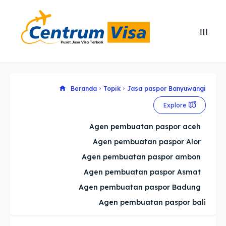
Search
Search
Cari
Cari
Explore our destinations
Explore our destinations
Beranda
Topik
Jasa paspor Banyuwangi
Explore
& Make a booking today
& Make a booking today
Agen pembuatan paspor aceh
Agen pembuatan paspor Alor
Home
Home
Agen pembuatan paspor ambon
Visa
Visa
Agen pembuatan paspor Asmat
Agen pembuatan paspor Badung
Paspor
Paspor
Agen pembuatan paspor bali
Kitas
Kitas