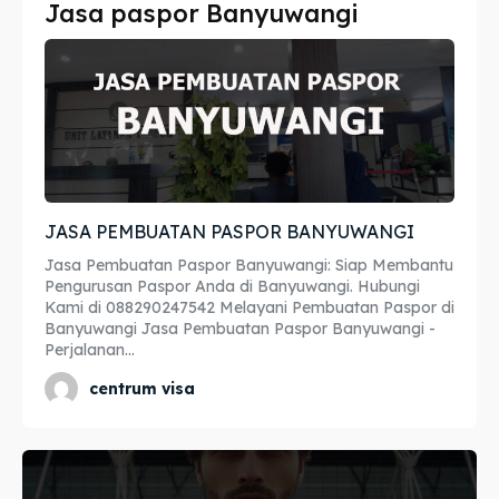
Jasa paspor Banyuwangi
Imta
Imta
Legalisir
Legalisir
Apostille
Apostille
Penerjemah
Penerjemah
JASA PEMBUATAN PASPOR BANYUWANGI
Asuransi
Asuransi
Jasa Pembuatan Paspor Banyuwangi: Siap Membantu
Blog
Blog
Pengurusan Paspor Anda di Banyuwangi. Hubungi
Kami di 088290247542 Melayani Pembuatan Paspor di
Banyuwangi Jasa Pembuatan Paspor Banyuwangi -
Perjalanan...
Cari
Cari
centrum visa