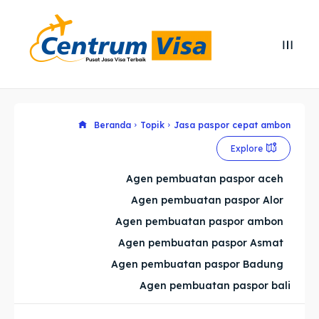
Search
Search
Cari
Cari
Explore our destinations
Explore our destinations
Beranda
Topik
Jasa paspor cepat ambon
Explore
& Make a booking today
& Make a booking today
Agen pembuatan paspor aceh
Agen pembuatan paspor Alor
Home
Home
Agen pembuatan paspor ambon
Visa
Visa
Agen pembuatan paspor Asmat
Agen pembuatan paspor Badung
Paspor
Paspor
Agen pembuatan paspor bali
Kitas
Kitas