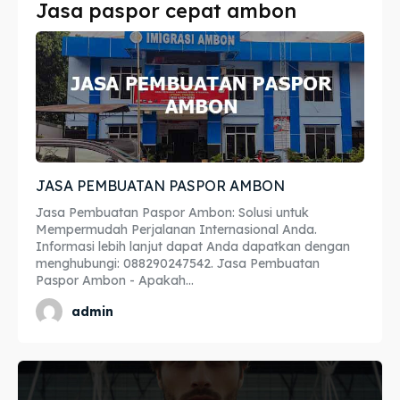
Jasa paspor cepat ambon
Imta
Imta
Legalisir
Legalisir
Apostille
Apostille
Penerjemah
Penerjemah
JASA PEMBUATAN PASPOR AMBON
Asuransi
Asuransi
Jasa Pembuatan Paspor Ambon: Solusi untuk
Blog
Blog
Mempermudah Perjalanan Internasional Anda.
Informasi lebih lanjut dapat Anda dapatkan dengan
menghubungi: 088290247542. Jasa Pembuatan
Paspor Ambon - Apakah...
Cari
Cari
admin