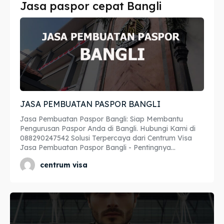
Jasa paspor cepat Bangli
Imta
Imta
Legalisir
Legalisir
Apostille
Apostille
Penerjemah
Penerjemah
JASA PEMBUATAN PASPOR BANGLI
Asuransi
Asuransi
Jasa Pembuatan Paspor Bangli: Siap Membantu
Blog
Blog
Pengurusan Paspor Anda di Bangli. Hubungi Kami di
088290247542 Solusi Terpercaya dari Centrum Visa
Jasa Pembuatan Paspor Bangli - Pentingnya...
centrum visa
Cari
Cari