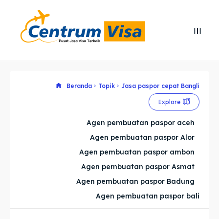
Search
Search
Cari
Cari
Explore our destinations
Explore our destinations
Beranda
Topik
Jasa paspor cepat Bangli
Explore
& Make a booking today
& Make a booking today
Agen pembuatan paspor aceh
Agen pembuatan paspor Alor
Home
Home
Agen pembuatan paspor ambon
Visa
Visa
Agen pembuatan paspor Asmat
Agen pembuatan paspor Badung
Paspor
Paspor
Agen pembuatan paspor bali
Kitas
Kitas