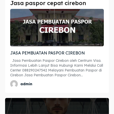
Jasa paspor cepat cirebon
Imta
Imta
Legalisir
Legalisir
Apostille
Apostille
Penerjemah
Penerjemah
JASA PEMBUATAN PASPOR CIREBON
Asuransi
Asuransi
Jasa Pembuatan Paspor Cirebon oleh Centrum Visa.
Blog
Blog
Informasi Lebih Lanjut Bisa Hubungi Kami Melalui Call
Center 088290247542 Melayani Pembuatan Paspor di
Cirebon Jasa Pembuatan Paspor Cirebon...
admin
Cari
Cari