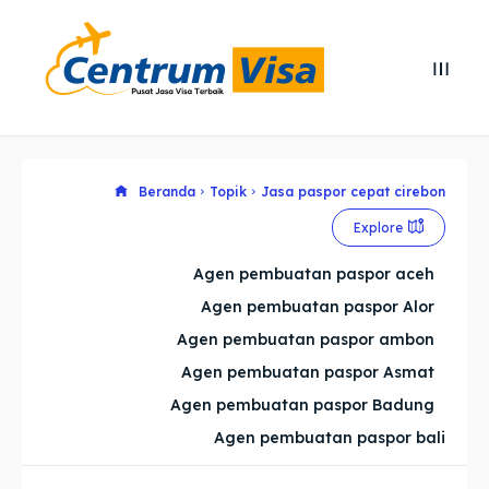
Search
Search
Cari
Cari
Explore our destinations
Explore our destinations
Beranda
Topik
Jasa paspor cepat cirebon
Explore
& Make a booking today
& Make a booking today
Agen pembuatan paspor aceh
Agen pembuatan paspor Alor
Home
Home
Agen pembuatan paspor ambon
Visa
Visa
Agen pembuatan paspor Asmat
Agen pembuatan paspor Badung
Paspor
Paspor
Agen pembuatan paspor bali
Kitas
Kitas