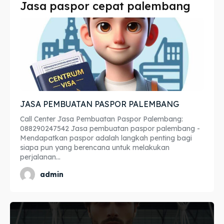
Jasa paspor cepat palembang
Imta
Imta
Legalisir
Legalisir
Apostille
Apostille
Penerjemah
Penerjemah
JASA PEMBUATAN PASPOR PALEMBANG
Asuransi
Asuransi
Call Center Jasa Pembuatan Paspor Palembang:
Blog
Blog
088290247542 Jasa pembuatan paspor palembang -
Mendapatkan paspor adalah langkah penting bagi
siapa pun yang berencana untuk melakukan
perjalanan...
Cari
Cari
admin