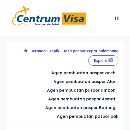
Search
Search
Cari
Cari
Explore our destinations
Explore our destinations
Beranda
Topik
Jasa paspor cepat palembang
Explore
& Make a booking today
& Make a booking today
Agen pembuatan paspor aceh
Agen pembuatan paspor Alor
Home
Home
Agen pembuatan paspor ambon
Visa
Visa
Agen pembuatan paspor Asmat
Agen pembuatan paspor Badung
Paspor
Paspor
Agen pembuatan paspor bali
Kitas
Kitas