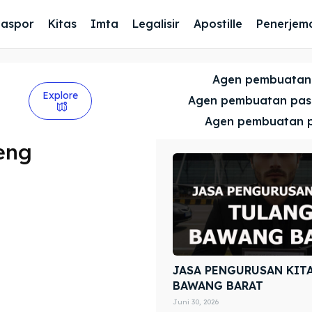
Paspor
Kitas
Imta
Legalisir
Apostille
Penerjem
Agen pembuatan
Explore
Agen pembuatan pa
Agen pembuatan 
eng
JASA PENGURUSAN KIT
BAWANG BARAT
Juni 30, 2026