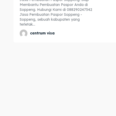
Membantu Pembuatan Paspor Anda di
Expl
Expl
Soppeng. Hubungi Kami di 088290247542
Jasa Pembuatan Paspor Soppeng -
& Make 
& Make 
Soppeng, sebuah kabupaten yang
terletak...
centrum visa
Home
Home
Visa
Visa
Paspo
Paspo
Kitas
Kitas
Imta
Imta
Legalis
Legalis
Aposti
Aposti