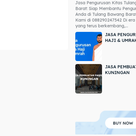
Jasa Pengurusan Kitas Tula
ore our destinations
ore our destinations
Barat: Siap Membantu Pengur
Anda di Tulang Bawang Barat
a booking today
a booking today
Kami di 088290247542 Di era 
yang terus berkembang,...
JASA PENGUR
HAJI & UMRA
JASA PEMBUA
r
r
KUNINGAN
ir
ir
lle
lle