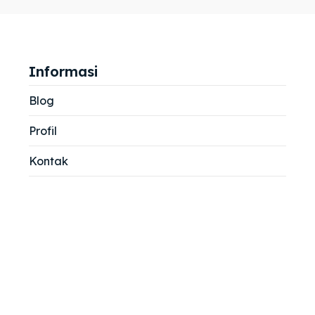
jemah
jemah
si
si
Informasi
Blog
Profil
Kontak