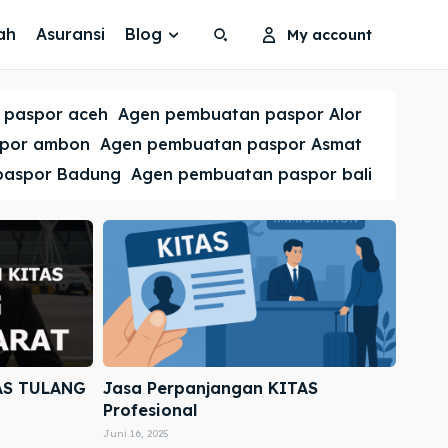
ah
Asuransi
Blog
My account
Search
Search
 paspor aceh
Agen pembuatan paspor Alor
Cari
Cari
spor ambon
Agen pembuatan paspor Asmat
paspor Badung
Agen pembuatan paspor bali
AS TULANG
Jasa Perpanjangan KITAS
Profesional
Juni 16, 2025