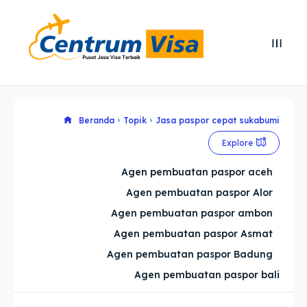
Search
Search
Cari
Cari
Explore our destinations
Explore our destinations
Beranda
Topik
Jasa paspor cepat sukabumi
Explore
& Make a booking today
& Make a booking today
Agen pembuatan paspor aceh
Agen pembuatan paspor Alor
Home
Home
Agen pembuatan paspor ambon
Visa
Visa
Agen pembuatan paspor Asmat
Agen pembuatan paspor Badung
Paspor
Paspor
Agen pembuatan paspor bali
Kitas
Kitas