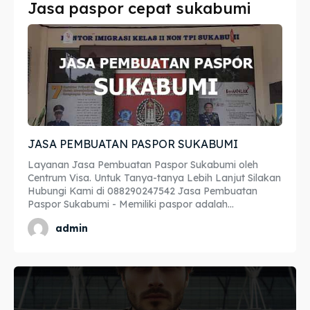
Jasa paspor cepat sukabumi
Imta
Imta
Legalisir
Legalisir
Apostille
Apostille
Penerjemah
Penerjemah
JASA PEMBUATAN PASPOR SUKABUMI
Asuransi
Asuransi
Layanan Jasa Pembuatan Paspor Sukabumi oleh
Blog
Blog
Centrum Visa. Untuk Tanya-tanya Lebih Lanjut Silakan
Hubungi Kami di 088290247542 Jasa Pembuatan
Paspor Sukabumi - Memiliki paspor adalah...
admin
Cari
Cari