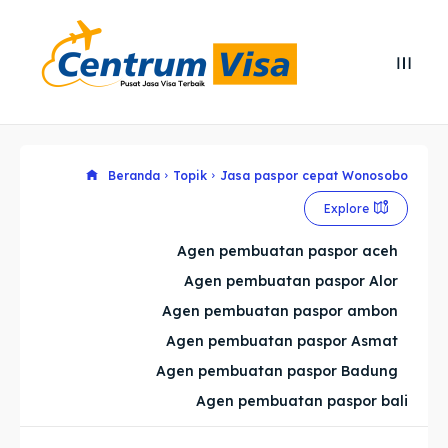
Search
Search
Cari
Cari
Explore our destinations
Explore our destinations
Beranda
Topik
Jasa paspor cepat Wonosobo
Explore
& Make a booking today
& Make a booking today
Agen pembuatan paspor aceh
Agen pembuatan paspor Alor
Home
Home
Agen pembuatan paspor ambon
Visa
Visa
Agen pembuatan paspor Asmat
Agen pembuatan paspor Badung
Paspor
Paspor
Agen pembuatan paspor bali
Kitas
Kitas