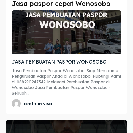
Jasa paspor cepat Wonosobo
Imta
Imta
Legalisir
Legalisir
Apostille
Apostille
Penerjemah
Penerjemah
JASA PEMBUATAN PASPOR WONOSOBO
Asuransi
Asuransi
Jasa Pembuatan Paspor Wonosobo: Siap Membantu
Blog
Blog
Pengurusan Paspor Anda di Wonosobo. Hubungi Kami
di 088290247542 Melayani Pembuatan Paspor di
Wonosobo Jasa Pembuatan Paspor Wonosobo -
Sebuah...
Cari
Cari
centrum visa