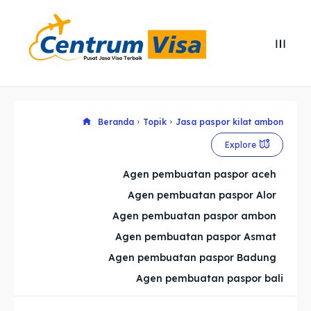
Search
Search
Cari
Cari
Explore our destinations
Explore our destinations
Beranda
Topik
Jasa paspor kilat ambon
Explore
& Make a booking today
& Make a booking today
Agen pembuatan paspor aceh
Agen pembuatan paspor Alor
Home
Home
Agen pembuatan paspor ambon
Visa
Visa
Agen pembuatan paspor Asmat
Agen pembuatan paspor Badung
Paspor
Paspor
Agen pembuatan paspor bali
Kitas
Kitas