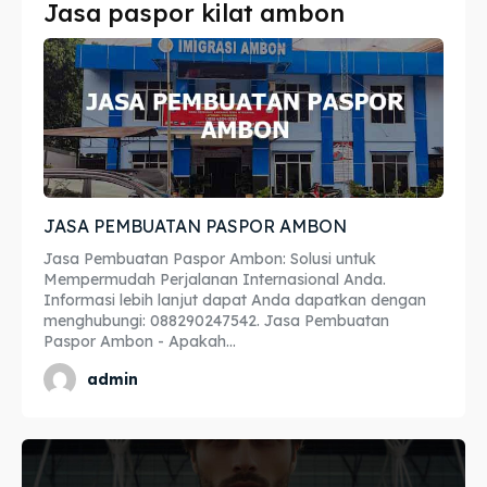
Jasa paspor kilat ambon
Imta
Imta
Legalisir
Legalisir
Apostille
Apostille
Penerjemah
Penerjemah
JASA PEMBUATAN PASPOR AMBON
Asuransi
Asuransi
Jasa Pembuatan Paspor Ambon: Solusi untuk
Blog
Blog
Mempermudah Perjalanan Internasional Anda.
Informasi lebih lanjut dapat Anda dapatkan dengan
menghubungi: 088290247542. Jasa Pembuatan
Paspor Ambon - Apakah...
Cari
Cari
admin