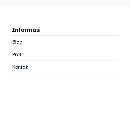
jemah
jemah
si
si
Informasi
Blog
Profil
Kontak