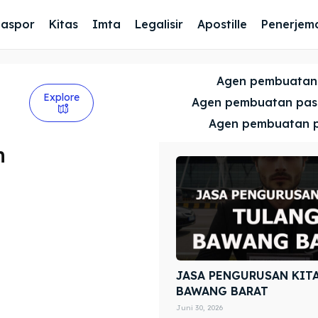
Paspor
Kitas
Imta
Legalisir
Apostille
Penerjem
Agen pembuatan
Explore
Agen pembuatan pa
Agen pembuatan 
n
JASA PENGURUSAN KIT
BAWANG BARAT
Juni 30, 2026