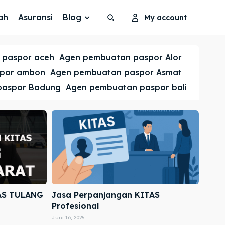
ah
Asuransi
Blog
My account
Search
Search
 paspor aceh
Agen pembuatan paspor Alor
Cari
Cari
spor ambon
Agen pembuatan paspor Asmat
paspor Badung
Agen pembuatan paspor bali
AS TULANG
Jasa Perpanjangan KITAS
Profesional
Juni 16, 2025