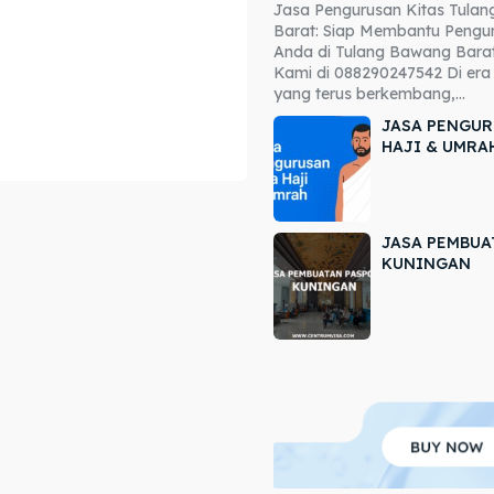
Jasa Pengurusan Kitas Tula
ore our destinations
ore our destinations
Barat: Siap Membantu Pengur
Anda di Tulang Bawang Barat
a booking today
a booking today
Kami di 088290247542 Di era 
yang terus berkembang,...
JASA PENGUR
HAJI & UMRA
JASA PEMBUA
r
r
KUNINGAN
ir
ir
lle
lle