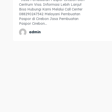
Centrum Visa. Informasi Lebih Lanjut
Expl
Expl
Bisa Hubungi Kami Melalui Call Center
088290247542 Melayani Pembuatan
& Make 
& Make 
Paspor di Cirebon Jasa Pembuatan
Paspor Cirebon...
admin
Home
Home
Visa
Visa
Paspo
Paspo
Kitas
Kitas
Imta
Imta
Legalis
Legalis
Aposti
Aposti