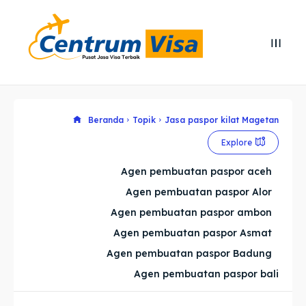
Search
Search
Cari
Cari
Explore our destinations
Explore our destinations
Beranda
Topik
Jasa paspor kilat Magetan
Explore
& Make a booking today
& Make a booking today
Agen pembuatan paspor aceh
Agen pembuatan paspor Alor
Home
Home
Agen pembuatan paspor ambon
Visa
Visa
Agen pembuatan paspor Asmat
Agen pembuatan paspor Badung
Paspor
Paspor
Agen pembuatan paspor bali
Kitas
Kitas