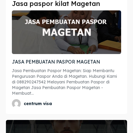
Jasa paspor kilat Magetan
Imta
Imta
Legalisir
Legalisir
Apostille
Apostille
Penerjemah
Penerjemah
JASA PEMBUATAN PASPOR MAGETAN
Asuransi
Asuransi
Jasa Pembuatan Paspor Magetan: Siap Membantu
Blog
Blog
Pengurusan Paspor Anda di Magetan. Hubungi Kami
di 088290247542 Melayani Pembuatan Paspor di
Magetan Jasa Pembuatan Paspor Magetan -
Membuat...
Cari
Cari
centrum visa