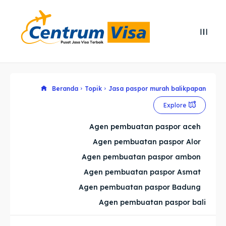
Search
Search
Cari
Cari
Explore our destinations
Explore our destinations
Beranda
Topik
Jasa paspor murah balikpapan
Explore
& Make a booking today
& Make a booking today
Agen pembuatan paspor aceh
Agen pembuatan paspor Alor
Home
Home
Agen pembuatan paspor ambon
Visa
Visa
Agen pembuatan paspor Asmat
Agen pembuatan paspor Badung
Paspor
Paspor
Agen pembuatan paspor bali
Kitas
Kitas