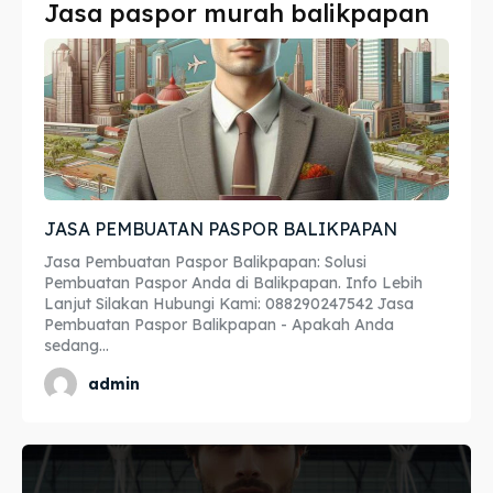
Jasa paspor murah balikpapan
Imta
Imta
Legalisir
Legalisir
Apostille
Apostille
Penerjemah
Penerjemah
JASA PEMBUATAN PASPOR BALIKPAPAN
Asuransi
Asuransi
Jasa Pembuatan Paspor Balikpapan: Solusi
Blog
Blog
Pembuatan Paspor Anda di Balikpapan. Info Lebih
Lanjut Silakan Hubungi Kami: 088290247542 Jasa
Pembuatan Paspor Balikpapan - Apakah Anda
sedang...
Cari
Cari
admin