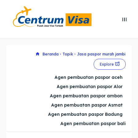
Search
Search
Cari
Cari
Explore our destinations
Explore our destinations
Beranda
Topik
Jasa paspor murah jambi
Explore
& Make a booking today
& Make a booking today
Agen pembuatan paspor aceh
Agen pembuatan paspor Alor
Home
Home
Agen pembuatan paspor ambon
Visa
Visa
Agen pembuatan paspor Asmat
Agen pembuatan paspor Badung
Paspor
Paspor
Agen pembuatan paspor bali
Kitas
Kitas