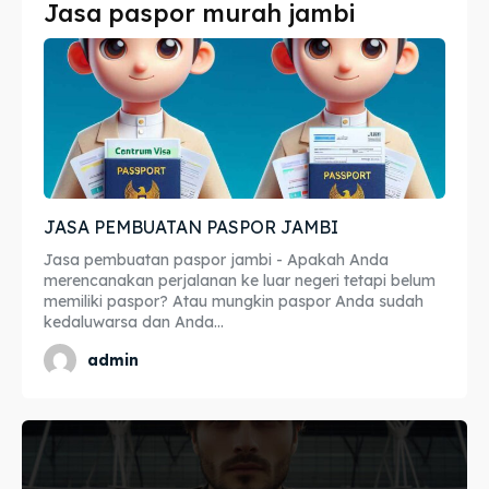
Jasa paspor murah jambi
Imta
Imta
Legalisir
Legalisir
Apostille
Apostille
Penerjemah
Penerjemah
JASA PEMBUATAN PASPOR JAMBI
Asuransi
Asuransi
Jasa pembuatan paspor jambi - Apakah Anda
Blog
Blog
merencanakan perjalanan ke luar negeri tetapi belum
memiliki paspor? Atau mungkin paspor Anda sudah
kedaluwarsa dan Anda...
admin
Cari
Cari