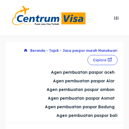
Search
Search
Cari
Cari
Explore our destinations
Explore our destinations
Beranda
Topik
Jasa paspor murah Manokwari
Explore
& Make a booking today
& Make a booking today
Agen pembuatan paspor aceh
Agen pembuatan paspor Alor
Home
Home
Agen pembuatan paspor ambon
Visa
Visa
Agen pembuatan paspor Asmat
Agen pembuatan paspor Badung
Paspor
Paspor
Agen pembuatan paspor bali
Kitas
Kitas