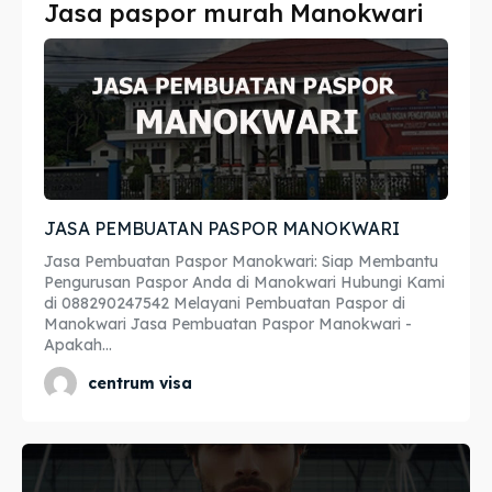
Jasa paspor murah Manokwari
Imta
Imta
Legalisir
Legalisir
Apostille
Apostille
Penerjemah
Penerjemah
JASA PEMBUATAN PASPOR MANOKWARI
Asuransi
Asuransi
Jasa Pembuatan Paspor Manokwari: Siap Membantu
Blog
Blog
Pengurusan Paspor Anda di Manokwari Hubungi Kami
di 088290247542 Melayani Pembuatan Paspor di
Manokwari Jasa Pembuatan Paspor Manokwari -
Apakah...
Cari
Cari
centrum visa