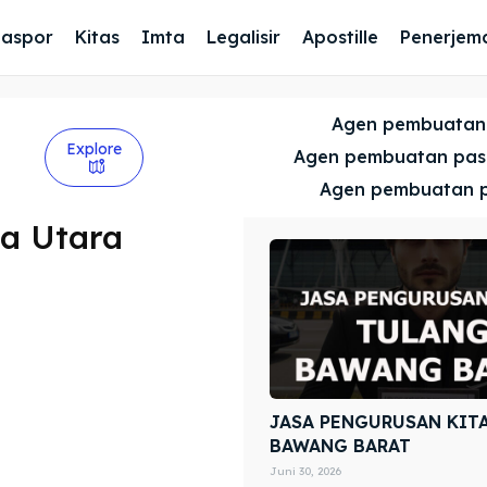
Paspor
Kitas
Imta
Legalisir
Apostille
Penerjem
Agen pembuatan
Explore
Agen pembuatan pa
Agen pembuatan 
a Utara
JASA PENGURUSAN KIT
BAWANG BARAT
Juni 30, 2026