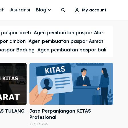
ah
Asuransi
Blog
My account
Search
Search
 paspor aceh
Agen pembuatan paspor Alor
Cari
Cari
spor ambon
Agen pembuatan paspor Asmat
paspor Badung
Agen pembuatan paspor bali
AS TULANG
Jasa Perpanjangan KITAS
Profesional
Juni 16, 2025