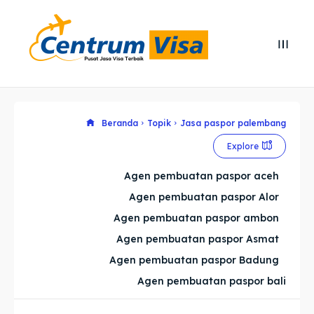
Search
Search
Cari
Cari
Explore our destinations
Explore our destinations
Beranda
Topik
Jasa paspor palembang
Explore
& Make a booking today
& Make a booking today
Agen pembuatan paspor aceh
Agen pembuatan paspor Alor
Home
Home
Agen pembuatan paspor ambon
Visa
Visa
Agen pembuatan paspor Asmat
Agen pembuatan paspor Badung
Paspor
Paspor
Agen pembuatan paspor bali
Kitas
Kitas