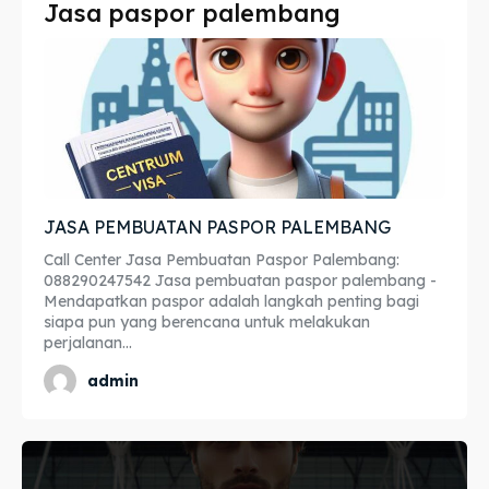
Jasa paspor palembang
Imta
Imta
Legalisir
Legalisir
Apostille
Apostille
Penerjemah
Penerjemah
JASA PEMBUATAN PASPOR PALEMBANG
Asuransi
Asuransi
Call Center Jasa Pembuatan Paspor Palembang:
Blog
Blog
088290247542 Jasa pembuatan paspor palembang -
Mendapatkan paspor adalah langkah penting bagi
siapa pun yang berencana untuk melakukan
perjalanan...
Cari
Cari
admin