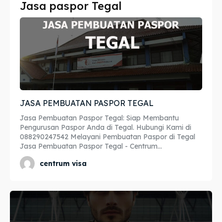
Jasa paspor Tegal
Imta
Imta
Legalisir
Legalisir
Apostille
Apostille
Penerjemah
Penerjemah
JASA PEMBUATAN PASPOR TEGAL
Asuransi
Asuransi
Jasa Pembuatan Paspor Tegal: Siap Membantu
Blog
Blog
Pengurusan Paspor Anda di Tegal. Hubungi Kami di
088290247542 Melayani Pembuatan Paspor di Tegal
Jasa Pembuatan Paspor Tegal - Centrum...
centrum visa
Cari
Cari