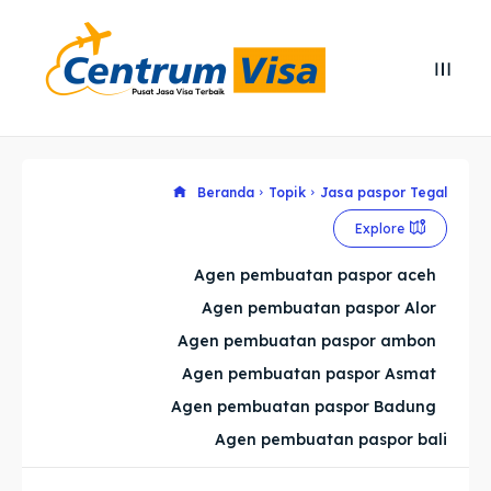
Search
Search
Cari
Cari
Explore our destinations
Explore our destinations
Beranda
Topik
Jasa paspor Tegal
Explore
& Make a booking today
& Make a booking today
Agen pembuatan paspor aceh
Agen pembuatan paspor Alor
Home
Home
Agen pembuatan paspor ambon
Visa
Visa
Agen pembuatan paspor Asmat
Agen pembuatan paspor Badung
Paspor
Paspor
Agen pembuatan paspor bali
Kitas
Kitas