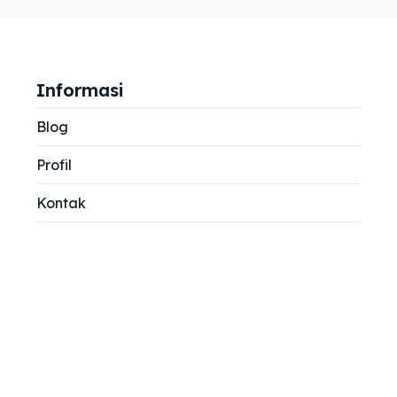
jemah
jemah
si
si
Informasi
Blog
Profil
Kontak