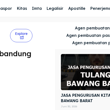
Paspor
Kitas
Imta
Legalisir
Apostille
Penerjem
Agen pembuatan
Explore
Agen pembuatan pa
Agen pembuatan 
 bandung
JASA PENGURUSAN KIT
BAWANG BARAT
Juni 30, 2026