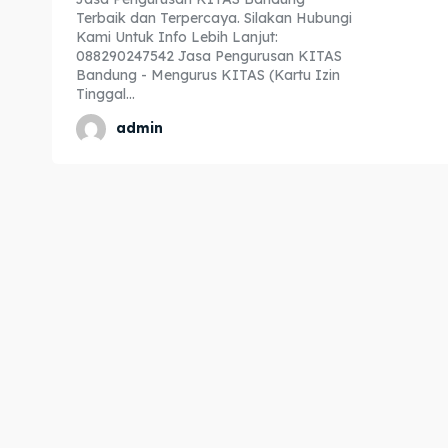
Terbaik dan Terpercaya. Silakan Hubungi
Expl
Expl
Kami Untuk Info Lebih Lanjut:
088290247542 Jasa Pengurusan KITAS
& Make 
& Make 
Bandung - Mengurus KITAS (Kartu Izin
Tinggal...
admin
Home
Home
Visa
Visa
Paspo
Paspo
Kitas
Kitas
Imta
Imta
Legalis
Legalis
Aposti
Aposti