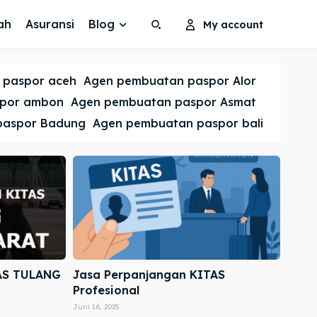
ah
Asuransi
Blog
My account
Search
Search
 paspor aceh
Agen pembuatan paspor Alor
Cari
Cari
spor ambon
Agen pembuatan paspor Asmat
paspor Badung
Agen pembuatan paspor bali
AS TULANG
Jasa Perpanjangan KITAS
Profesional
Juni 16, 2025