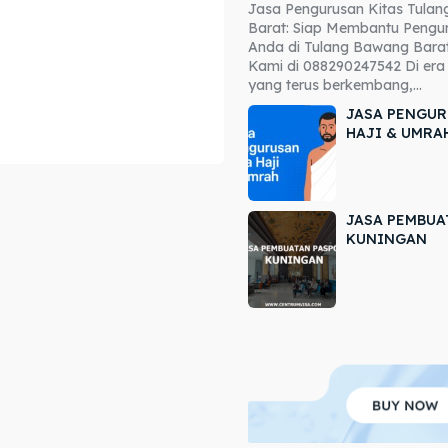
Jasa Pengurusan Kitas Tula
ore our destinations
ore our destinations
Barat: Siap Membantu Pengur
Anda di Tulang Bawang Barat
a booking today
a booking today
Kami di 088290247542 Di era 
yang terus berkembang,...
JASA PENGUR
HAJI & UMRA
JASA PEMBUA
r
r
KUNINGAN
ir
ir
lle
lle