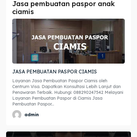
Jasa pembuatan paspor anak
Imta
Imta
ciamis
Legalisir
Legalisir
Apostille
Apostille
Penerjemah
Penerjemah
Asuransi
Asuransi
JASA PEMBUATAN PASPOR CIAMIS
Blog
Blog
Layanan Jasa Pembuatan Paspor Ciamis oleh
Centrum Visa. Dapatkan Konsultasi Lebih Lanjut dan
Penawaran Terbaik. Hubungi: 088290247542 Melayani
Layanan Pembuatan Paspor di Ciamis Jasa
Pembuatan Paspor...
Cari
Cari
admin