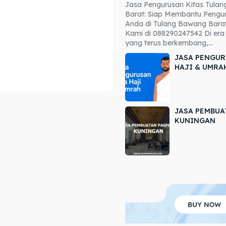
Jasa Pengurusan Kitas Tula
ore our destinations
ore our destinations
Barat: Siap Membantu Pengur
Anda di Tulang Bawang Barat
a booking today
a booking today
Kami di 088290247542 Di era 
yang terus berkembang,...
JASA PENGUR
HAJI & UMRA
JASA PEMBUA
r
r
KUNINGAN
ir
ir
lle
lle