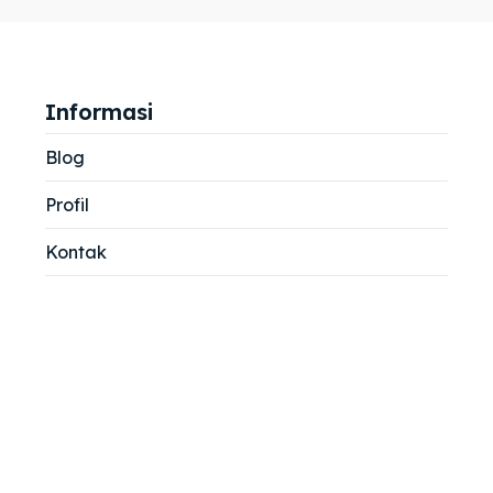
jemah
jemah
si
si
Informasi
Blog
Profil
Kontak