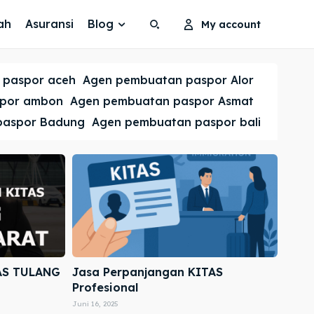
ah
Asuransi
Blog
My account
Search
Search
 paspor aceh
Agen pembuatan paspor Alor
Cari
Cari
spor ambon
Agen pembuatan paspor Asmat
paspor Badung
Agen pembuatan paspor bali
AS TULANG
Jasa Perpanjangan KITAS
Profesional
Juni 16, 2025