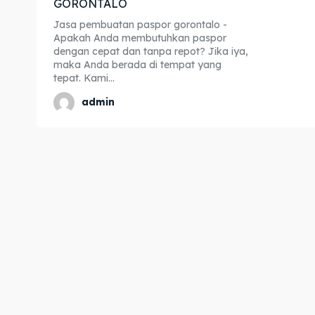
GORONTALO
Expl
Expl
Jasa pembuatan paspor gorontalo -
Apakah Anda membutuhkan paspor
& Make 
& Make 
dengan cepat dan tanpa repot? Jika iya,
maka Anda berada di tempat yang
tepat. Kami...
Home
Home
admin
Visa
Visa
Paspo
Paspo
Kitas
Kitas
Imta
Imta
Legalis
Legalis
Aposti
Aposti