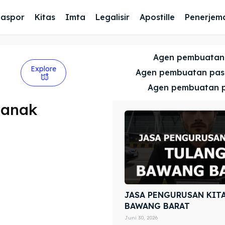
Paspor
Kitas
Imta
Legalisir
Apostille
Penerjem
Agen pembuatan
Explore
Agen pembuatan pa
Agen pembuatan 
 anak
JASA PENGURUSAN KIT
BAWANG BARAT
Juni 30, 2026