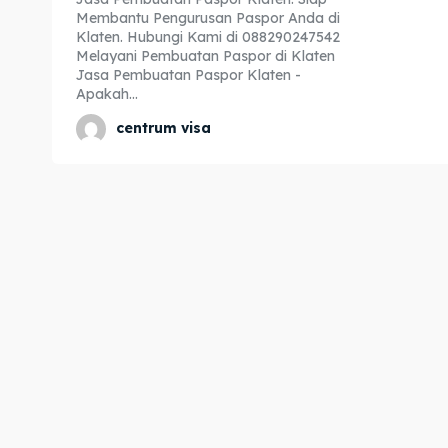
Membantu Pengurusan Paspor Anda di
Expl
Expl
Klaten. Hubungi Kami di 088290247542
Melayani Pembuatan Paspor di Klaten
& Make 
& Make 
Jasa Pembuatan Paspor Klaten -
Apakah...
centrum visa
Home
Home
Visa
Visa
Paspo
Paspo
Kitas
Kitas
Imta
Imta
Legalis
Legalis
Aposti
Aposti