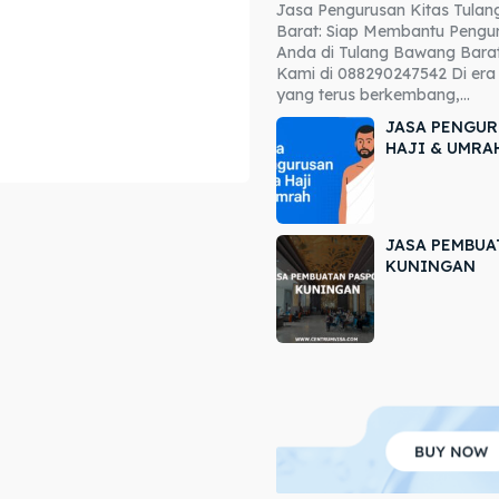
Jasa Pengurusan Kitas Tula
ore our destinations
ore our destinations
Barat: Siap Membantu Pengur
Anda di Tulang Bawang Barat
a booking today
a booking today
Kami di 088290247542 Di era 
yang terus berkembang,...
JASA PENGUR
HAJI & UMRA
JASA PEMBUA
r
r
KUNINGAN
ir
ir
lle
lle