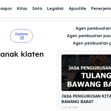
Paspor
Kitas
Imta
Legalisir
Apostille
Penerjem
Agen pembuatan
Explore
Agen pembuatan pa
Agen pembuatan 
anak klaten
JASA PENGURUSAN KIT
BAWANG BARAT
Juni 30, 2026