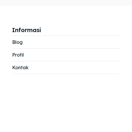
jemah
jemah
si
si
Informasi
Blog
Profil
Kontak