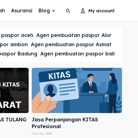
ah
Asuransi
Blog
My account
Search
Search
 paspor aceh
Agen pembuatan paspor Alor
Cari
Cari
spor ambon
Agen pembuatan paspor Asmat
paspor Badung
Agen pembuatan paspor bali
AS TULANG
Jasa Perpanjangan KITAS
Profesional
Juni 16, 2025