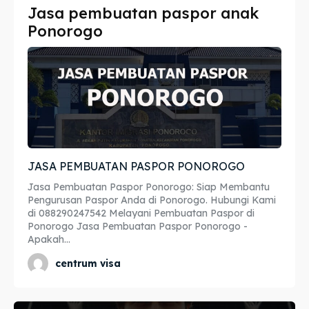
Jasa pembuatan paspor anak
Imta
Imta
Ponorogo
Legalisir
Legalisir
Apostille
Apostille
Penerjemah
Penerjemah
Asuransi
Asuransi
JASA PEMBUATAN PASPOR PONOROGO
Blog
Blog
Jasa Pembuatan Paspor Ponorogo: Siap Membantu
Pengurusan Paspor Anda di Ponorogo. Hubungi Kami
di 088290247542 Melayani Pembuatan Paspor di
Ponorogo Jasa Pembuatan Paspor Ponorogo -
Cari
Cari
Apakah...
centrum visa