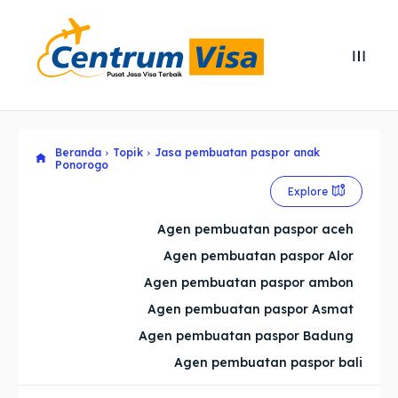
Search
Search
Cari
Cari
Beranda
Topik
Jasa pembuatan paspor anak
Explore our destinations
Explore our destinations
Ponorogo
& Make a booking today
& Make a booking today
Explore
Agen pembuatan paspor aceh
Home
Home
Agen pembuatan paspor Alor
Agen pembuatan paspor ambon
Visa
Visa
Agen pembuatan paspor Asmat
Agen pembuatan paspor Badung
Paspor
Paspor
Agen pembuatan paspor bali
Kitas
Kitas