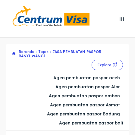
Search
Search
Cari
Cari
Beranda
Topik
JASA PEMBUATAN PASPOR
Explore our destinations
Explore our destinations
BANYUWANGI
& Make a booking today
& Make a booking today
Explore
Agen pembuatan paspor aceh
Home
Home
Agen pembuatan paspor Alor
Agen pembuatan paspor ambon
Visa
Visa
Agen pembuatan paspor Asmat
Agen pembuatan paspor Badung
Paspor
Paspor
Agen pembuatan paspor bali
Kitas
Kitas