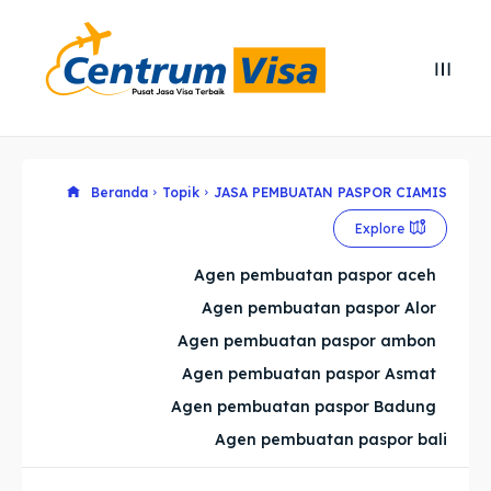
Search
Search
Cari
Cari
Explore our destinations
Explore our destinations
Beranda
Topik
JASA PEMBUATAN PASPOR CIAMIS
Explore
& Make a booking today
& Make a booking today
Agen pembuatan paspor aceh
Agen pembuatan paspor Alor
Home
Home
Agen pembuatan paspor ambon
Visa
Visa
Agen pembuatan paspor Asmat
Agen pembuatan paspor Badung
Paspor
Paspor
Agen pembuatan paspor bali
Kitas
Kitas