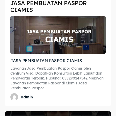
JASA PEMBUATAN PASPOR
Imta
Imta
CIAMIS
Legalisir
Legalisir
Apostille
Apostille
Penerjemah
Penerjemah
Asuransi
Asuransi
JASA PEMBUATAN PASPOR CIAMIS
Blog
Blog
Layanan Jasa Pembuatan Paspor Ciamis oleh
Centrum Visa. Dapatkan Konsultasi Lebih Lanjut dan
Penawaran Terbaik. Hubungi: 088290247542 Melayani
Layanan Pembuatan Paspor di Ciamis Jasa
Pembuatan Paspor...
Cari
Cari
admin