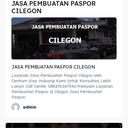
JASA PEMBUATAN PASPOR
Imta
Imta
CILEGON
Legalisir
Legalisir
Apostille
Apostille
Penerjemah
Penerjemah
Asuransi
Asuransi
JASA PEMBUATAN PASPOR CILEGON
Blog
Blog
Layanan Jasa Pembuatan Paspor Cilegon oleh
Centrum Visa. Hubungi Kami Untuk Konsultasi Lebih
Lanjut. Call Center: 088290247542 Melayani Layanan
Pembuatan Paspor di Cilegon Jasa Pembuatan
Paspor...
Cari
Cari
admin