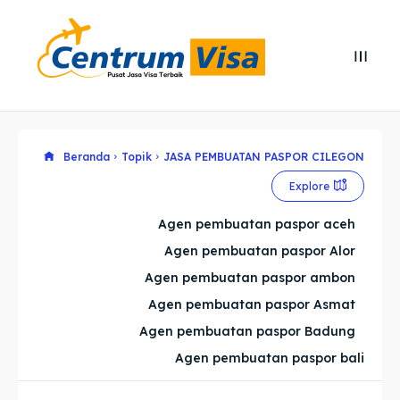
Search
Search
Cari
Cari
Explore our destinations
Explore our destinations
Beranda
Topik
JASA PEMBUATAN PASPOR CILEGON
Explore
& Make a booking today
& Make a booking today
Agen pembuatan paspor aceh
Agen pembuatan paspor Alor
Home
Home
Agen pembuatan paspor ambon
Visa
Visa
Agen pembuatan paspor Asmat
Agen pembuatan paspor Badung
Paspor
Paspor
Agen pembuatan paspor bali
Kitas
Kitas