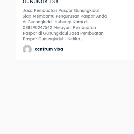
GUNUNGKIDUL
Expl
Expl
Jasa Pembuatan Paspor Gunungkidul:
Siap Membantu Pengurusan Paspor Anda
& Make 
& Make 
di Gunungkidul. Hubungi Kami di
088290247542 Melayani Pembuatan
Paspor di Gunungkidul Jasa Pembuatan
Paspor Gunungkidul - Ketika...
Home
Home
centrum visa
Visa
Visa
Paspo
Paspo
Kitas
Kitas
Imta
Imta
Legalis
Legalis
Aposti
Aposti