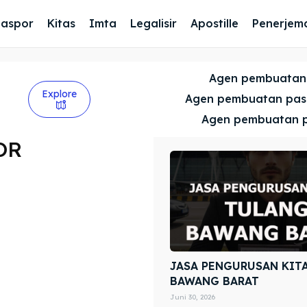
Paspor
Kitas
Imta
Legalisir
Apostille
Penerjem
Agen pembuatan
Explore
Agen pembuatan pa
Agen pembuatan 
OR
JASA PENGURUSAN KIT
BAWANG BARAT
Juni 30, 2026