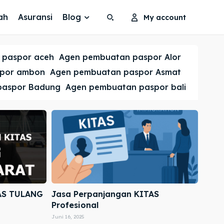
ah
Asuransi
Blog
My account
Search
Search
 paspor aceh
Agen pembuatan paspor Alor
Cari
Cari
spor ambon
Agen pembuatan paspor Asmat
paspor Badung
Agen pembuatan paspor bali
AS TULANG
Jasa Perpanjangan KITAS
Profesional
Juni 16, 2025