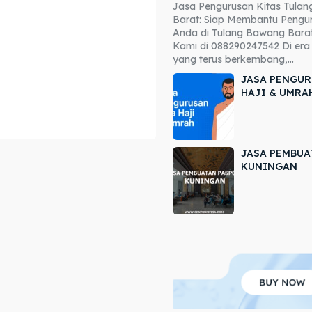
Jasa Pengurusan Kitas Tula
ore our destinations
ore our destinations
Barat: Siap Membantu Pengur
Anda di Tulang Bawang Barat
a booking today
a booking today
Kami di 088290247542 Di era 
yang terus berkembang,...
JASA PENGUR
HAJI & UMRA
JASA PEMBUA
r
r
KUNINGAN
ir
ir
lle
lle