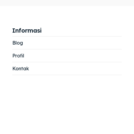
jemah
jemah
si
si
Informasi
Blog
Profil
Kontak