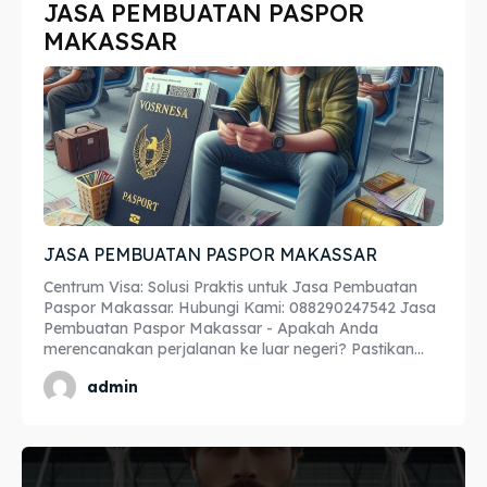
JASA PEMBUATAN PASPOR
Imta
Imta
MAKASSAR
Legalisir
Legalisir
Apostille
Apostille
Penerjemah
Penerjemah
Asuransi
Asuransi
JASA PEMBUATAN PASPOR MAKASSAR
Blog
Blog
Centrum Visa: Solusi Praktis untuk Jasa Pembuatan
Paspor Makassar. Hubungi Kami: 088290247542 Jasa
Pembuatan Paspor Makassar - Apakah Anda
merencanakan perjalanan ke luar negeri? Pastikan...
Cari
Cari
admin