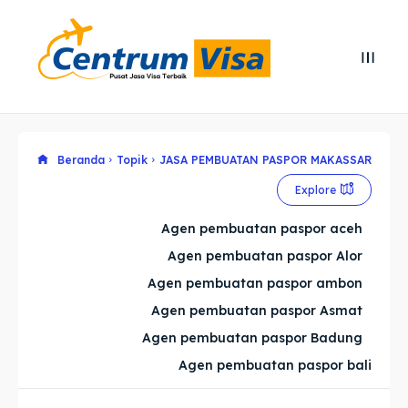
Search
Search
Cari
Cari
Explore our destinations
Explore our destinations
Beranda
Topik
JASA PEMBUATAN PASPOR MAKASSAR
Explore
& Make a booking today
& Make a booking today
Agen pembuatan paspor aceh
Agen pembuatan paspor Alor
Home
Home
Agen pembuatan paspor ambon
Visa
Visa
Agen pembuatan paspor Asmat
Agen pembuatan paspor Badung
Paspor
Paspor
Agen pembuatan paspor bali
Kitas
Kitas