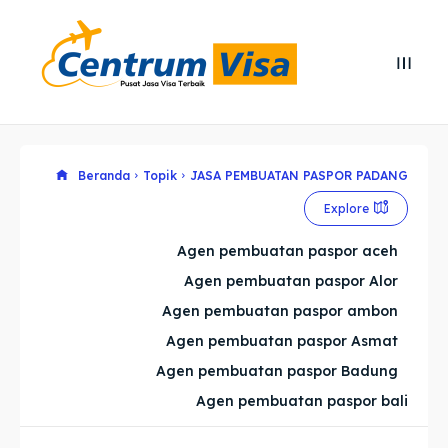
Search
Search
Cari
Cari
Explore our destinations
Explore our destinations
Beranda
Topik
JASA PEMBUATAN PASPOR PADANG
Explore
& Make a booking today
& Make a booking today
Agen pembuatan paspor aceh
Agen pembuatan paspor Alor
Home
Home
Agen pembuatan paspor ambon
Visa
Visa
Agen pembuatan paspor Asmat
Agen pembuatan paspor Badung
Paspor
Paspor
Agen pembuatan paspor bali
Kitas
Kitas