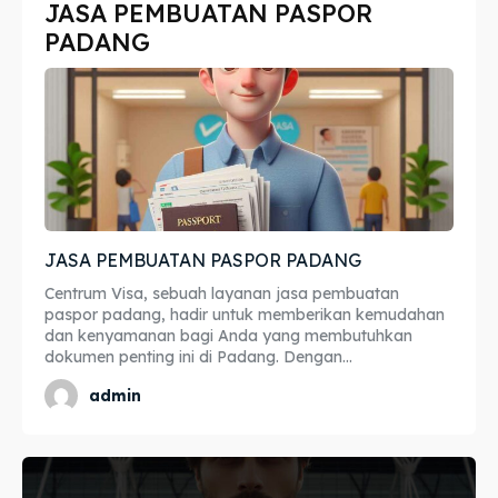
JASA PEMBUATAN PASPOR
Imta
Imta
PADANG
Legalisir
Legalisir
Apostille
Apostille
Penerjemah
Penerjemah
Asuransi
Asuransi
JASA PEMBUATAN PASPOR PADANG
Blog
Blog
Centrum Visa, sebuah layanan jasa pembuatan
paspor padang, hadir untuk memberikan kemudahan
dan kenyamanan bagi Anda yang membutuhkan
dokumen penting ini di Padang. Dengan...
Cari
Cari
admin