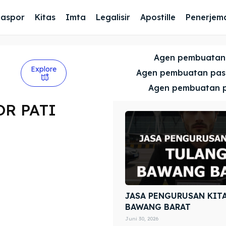
Paspor
Kitas
Imta
Legalisir
Apostille
Penerjem
Agen pembuatan
Explore
Agen pembuatan pa
Agen pembuatan 
R PATI
JASA PENGURUSAN KIT
BAWANG BARAT
Juni 30, 2026