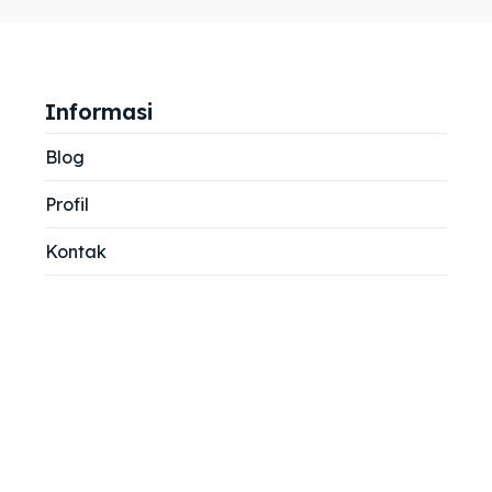
jemah
jemah
si
si
Informasi
Blog
Profil
Kontak