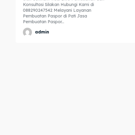
Konsultasi Silakan Hubungi Kami di
Expl
Expl
088290247542 Melayani Layanan
Pembuatan Paspor di Pati Jasa
& Make 
& Make 
Pembuatan Paspor...
admin
Home
Home
Visa
Visa
Paspo
Paspo
Kitas
Kitas
Imta
Imta
Legalis
Legalis
Aposti
Aposti