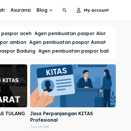
ah
Asuransi
Blog
My account
Search
Search
 paspor aceh
Agen pembuatan paspor Alor
Cari
Cari
spor ambon
Agen pembuatan paspor Asmat
paspor Badung
Agen pembuatan paspor bali
AS TULANG
Jasa Perpanjangan KITAS
Profesional
Juni 16, 2025