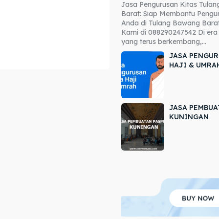
Jasa Pengurusan Kitas Tula
ore our destinations
ore our destinations
Barat: Siap Membantu Pengur
Anda di Tulang Bawang Barat
a booking today
a booking today
Kami di 088290247542 Di era 
yang terus berkembang,...
JASA PENGUR
HAJI & UMRA
JASA PEMBUA
r
r
KUNINGAN
ir
ir
lle
lle