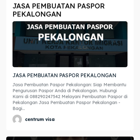
JASA PEMBUATAN PASPOR
Imta
Imta
PEKALONGAN
Legalisir
Legalisir
Apostille
Apostille
Penerjemah
Penerjemah
Asuransi
Asuransi
JASA PEMBUATAN PASPOR PEKALONGAN
Blog
Blog
Jasa Pembuatan Paspor Pekalongan: Siap Membantu
Pengurusan Paspor Anda di Pekalongan. Hubungi
Kami di 088290247542 Melayani Pembuatan Paspor di
Pekalongan Jasa Pembuatan Paspor Pekalongan -
Cari
Cari
Bagi...
centrum visa