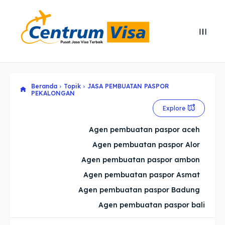
Search
Search
Cari
Cari
Beranda
Topik
JASA PEMBUATAN PASPOR
Explore our destinations
Explore our destinations
PEKALONGAN
& Make a booking today
& Make a booking today
Explore
Agen pembuatan paspor aceh
Home
Home
Agen pembuatan paspor Alor
Agen pembuatan paspor ambon
Visa
Visa
Agen pembuatan paspor Asmat
Agen pembuatan paspor Badung
Paspor
Paspor
Agen pembuatan paspor bali
Kitas
Kitas