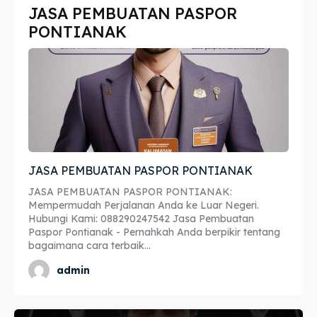
JASA PEMBUATAN PASPOR
Imta
Imta
PONTIANAK
Legalisir
Legalisir
Apostille
Apostille
Penerjemah
Penerjemah
Asuransi
Asuransi
JASA PEMBUATAN PASPOR PONTIANAK
Blog
Blog
JASA PEMBUATAN PASPOR PONTIANAK:
Mempermudah Perjalanan Anda ke Luar Negeri.
Hubungi Kami: 088290247542 Jasa Pembuatan
Paspor Pontianak - Pernahkah Anda berpikir tentang
Cari
Cari
bagaimana cara terbaik...
admin