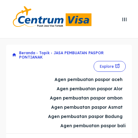
Search
Search
Cari
Cari
Beranda
Topik
JASA PEMBUATAN PASPOR
Explore our destinations
Explore our destinations
PONTIANAK
& Make a booking today
& Make a booking today
Explore
Agen pembuatan paspor aceh
Home
Home
Agen pembuatan paspor Alor
Agen pembuatan paspor ambon
Visa
Visa
Agen pembuatan paspor Asmat
Agen pembuatan paspor Badung
Paspor
Paspor
Agen pembuatan paspor bali
Kitas
Kitas