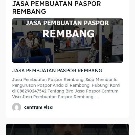
JASA PEMBUATAN PASPOR
Imta
Imta
REMBANG
Legalisir
Legalisir
Apostille
Apostille
Penerjemah
Penerjemah
Asuransi
Asuransi
JASA PEMBUATAN PASPOR REMBANG
Blog
Blog
Jasa Pembuatan Paspor Rembang: Siap Membantu
Pengurusan Paspor Anda di Rembang. Hubungi Kami
di 088290247542 Tentang Biro Jasa Paspor Centrum
Visa Jasa Pembuatan Paspor Rembang -...
Cari
Cari
centrum visa