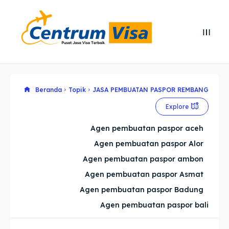
Search
Search
Cari
Cari
Explore our destinations
Explore our destinations
Beranda
Topik
JASA PEMBUATAN PASPOR REMBANG
Explore
& Make a booking today
& Make a booking today
Agen pembuatan paspor aceh
Agen pembuatan paspor Alor
Home
Home
Agen pembuatan paspor ambon
Visa
Visa
Agen pembuatan paspor Asmat
Agen pembuatan paspor Badung
Paspor
Paspor
Agen pembuatan paspor bali
Kitas
Kitas