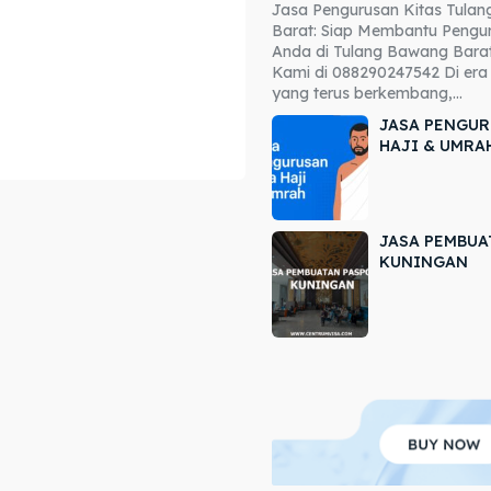
Jasa Pengurusan Kitas Tula
ore our destinations
ore our destinations
Barat: Siap Membantu Pengur
Anda di Tulang Bawang Barat
a booking today
a booking today
Kami di 088290247542 Di era 
yang terus berkembang,...
JASA PENGUR
HAJI & UMRA
JASA PEMBUA
r
r
KUNINGAN
ir
ir
lle
lle