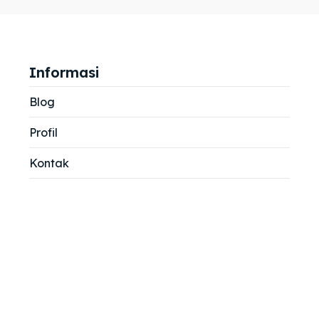
jemah
jemah
si
si
Informasi
Blog
Profil
Kontak