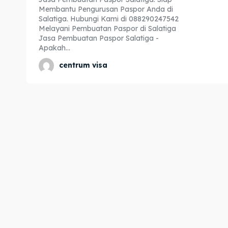
Membantu Pengurusan Paspor Anda di
Expl
Expl
Salatiga. Hubungi Kami di 088290247542
Melayani Pembuatan Paspor di Salatiga
& Make 
& Make 
Jasa Pembuatan Paspor Salatiga -
Apakah...
centrum visa
Home
Home
Visa
Visa
Paspo
Paspo
Kitas
Kitas
Imta
Imta
Legalis
Legalis
Aposti
Aposti