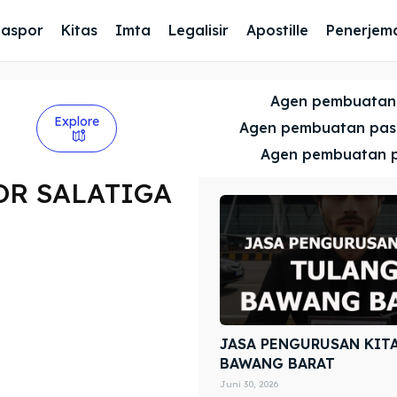
Paspor
Kitas
Imta
Legalisir
Apostille
Penerjem
Agen pembuatan
Explore
Agen pembuatan pa
Agen pembuatan 
OR SALATIGA
JASA PENGURUSAN KIT
BAWANG BARAT
Juni 30, 2026