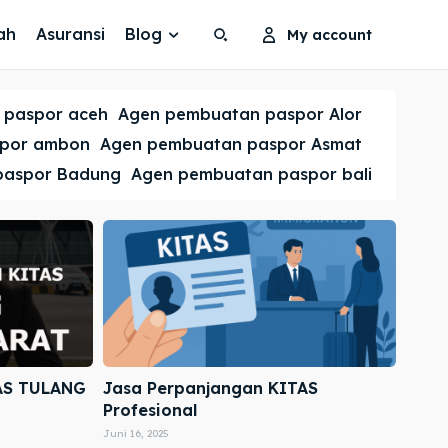
ah
Asuransi
Blog
My account
Search
Search
 paspor aceh
Agen pembuatan paspor Alor
Cari
Cari
spor ambon
Agen pembuatan paspor Asmat
paspor Badung
Agen pembuatan paspor bali
AS TULANG
Jasa Perpanjangan KITAS
Profesional
Juni 16, 2025