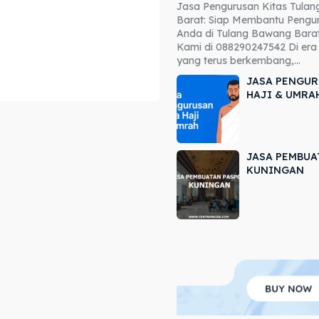
Jasa Pengurusan Kitas Tula
ore our destinations
ore our destinations
Barat: Siap Membantu Pengur
Anda di Tulang Bawang Barat
a booking today
a booking today
Kami di 088290247542 Di era 
yang terus berkembang,...
JASA PENGUR
HAJI & UMRA
JASA PEMBUA
r
r
KUNINGAN
ir
ir
lle
lle