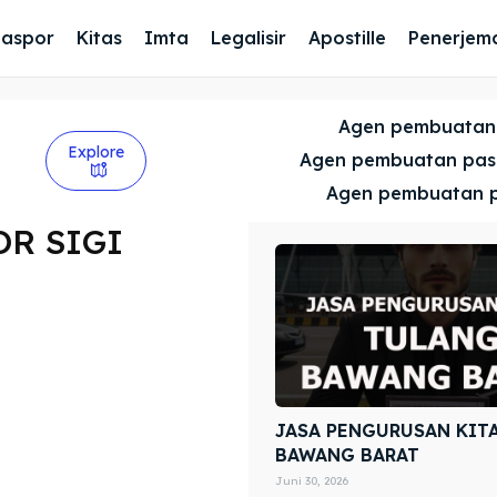
Paspor
Kitas
Imta
Legalisir
Apostille
Penerjem
Agen pembuatan
Explore
Agen pembuatan pa
Agen pembuatan 
R SIGI
JASA PENGURUSAN KIT
BAWANG BARAT
Juni 30, 2026