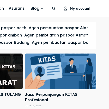
ah
Asuransi
Blog
My account
Search
Search
 paspor aceh
Agen pembuatan paspor Alor
Cari
Cari
spor ambon
Agen pembuatan paspor Asmat
paspor Badung
Agen pembuatan paspor bali
AS TULANG
Jasa Perpanjangan KITAS
Profesional
Juni 16, 2025