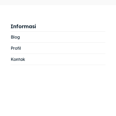
jemah
jemah
si
si
Informasi
Blog
Profil
Kontak