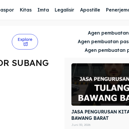
Paspor
Kitas
Imta
Legalisir
Apostille
Penerjem
Agen pembuatan
Explore
Agen pembuatan pa
Agen pembuatan 
OR SUBANG
JASA PENGURUSAN KIT
BAWANG BARAT
Juni 30, 2026