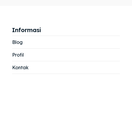
jemah
jemah
si
si
Informasi
Blog
Profil
Kontak