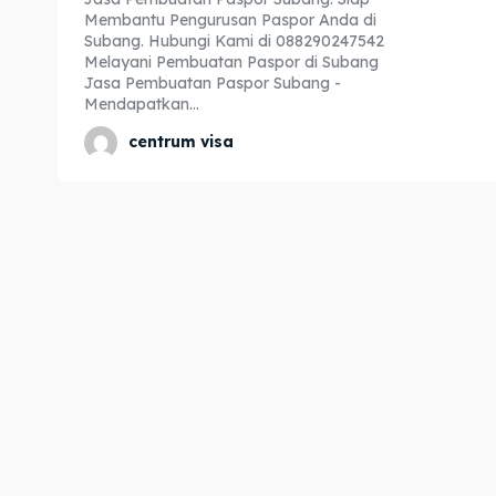
Membantu Pengurusan Paspor Anda di
Expl
Expl
Subang. Hubungi Kami di 088290247542
Melayani Pembuatan Paspor di Subang
& Make 
& Make 
Jasa Pembuatan Paspor Subang -
Mendapatkan...
centrum visa
Home
Home
Visa
Visa
Paspo
Paspo
Kitas
Kitas
Imta
Imta
Legalis
Legalis
Aposti
Aposti