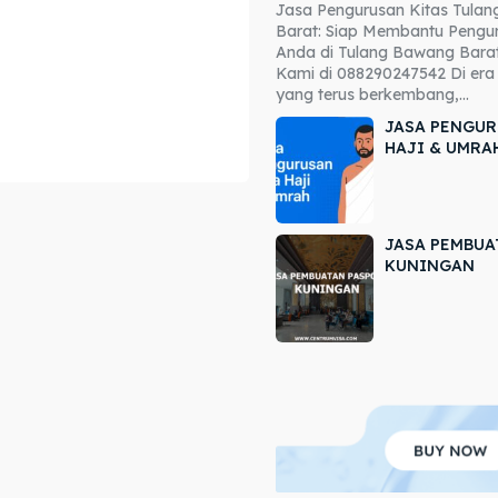
Jasa Pengurusan Kitas Tula
ore our destinations
ore our destinations
Barat: Siap Membantu Pengur
Anda di Tulang Bawang Barat
a booking today
a booking today
Kami di 088290247542 Di era 
yang terus berkembang,...
JASA PENGUR
HAJI & UMRA
JASA PEMBUA
r
r
KUNINGAN
ir
ir
lle
lle