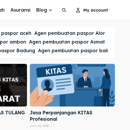
ah
Asuransi
Blog
My account
Search
Search
 paspor aceh
Agen pembuatan paspor Alor
Cari
Cari
spor ambon
Agen pembuatan paspor Asmat
paspor Badung
Agen pembuatan paspor bali
AS TULANG
Jasa Perpanjangan KITAS
Profesional
Juni 16, 2025