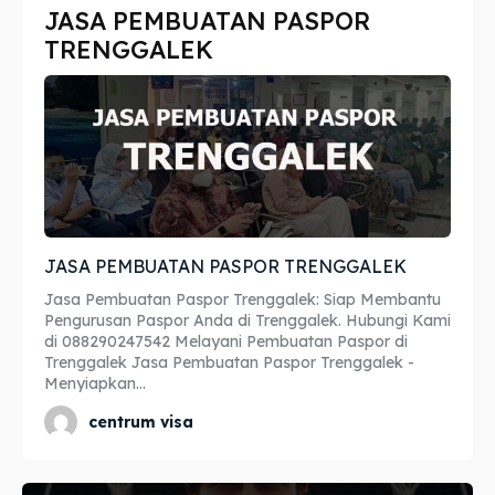
JASA PEMBUATAN PASPOR
Imta
Imta
TRENGGALEK
Legalisir
Legalisir
Apostille
Apostille
Penerjemah
Penerjemah
Asuransi
Asuransi
JASA PEMBUATAN PASPOR TRENGGALEK
Blog
Blog
Jasa Pembuatan Paspor Trenggalek: Siap Membantu
Pengurusan Paspor Anda di Trenggalek. Hubungi Kami
di 088290247542 Melayani Pembuatan Paspor di
Trenggalek Jasa Pembuatan Paspor Trenggalek -
Cari
Cari
Menyiapkan...
centrum visa