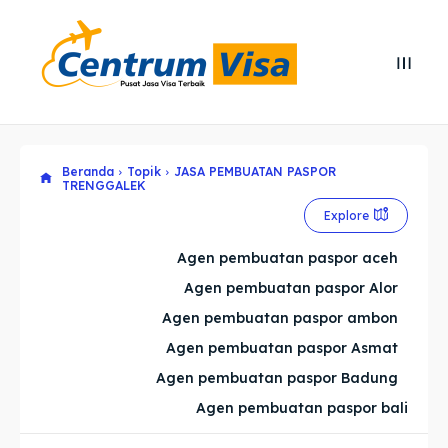
Search
Search
Cari
Cari
Beranda
Topik
JASA PEMBUATAN PASPOR
Explore our destinations
Explore our destinations
TRENGGALEK
& Make a booking today
& Make a booking today
Explore
Agen pembuatan paspor aceh
Home
Home
Agen pembuatan paspor Alor
Agen pembuatan paspor ambon
Visa
Visa
Agen pembuatan paspor Asmat
Agen pembuatan paspor Badung
Paspor
Paspor
Agen pembuatan paspor bali
Kitas
Kitas