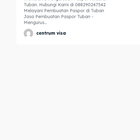
Tuban. Hubungi Kami di 088290247542
Expl
Expl
Melayani Pembuatan Paspor di Tuban
Jasa Pembuatan Paspor Tuban -
& Make 
& Make 
Mengurus...
centrum visa
Home
Home
Visa
Visa
Paspo
Paspo
Kitas
Kitas
Imta
Imta
Legalis
Legalis
Aposti
Aposti