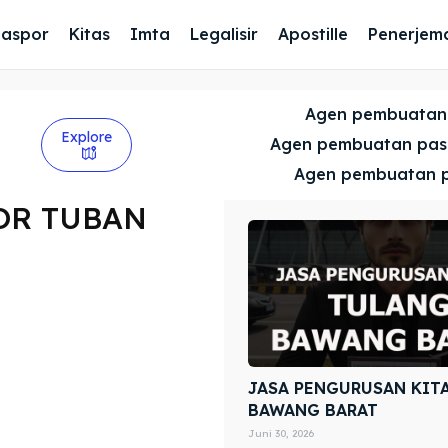
Paspor
Kitas
Imta
Legalisir
Apostille
Penerjem
Agen pembuatan
Explore
Agen pembuatan pa
Agen pembuatan 
OR TUBAN
JASA PENGURUSAN KIT
BAWANG BARAT
Juni 30, 2026