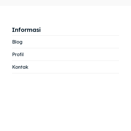
jemah
jemah
si
si
Informasi
Blog
Profil
Kontak