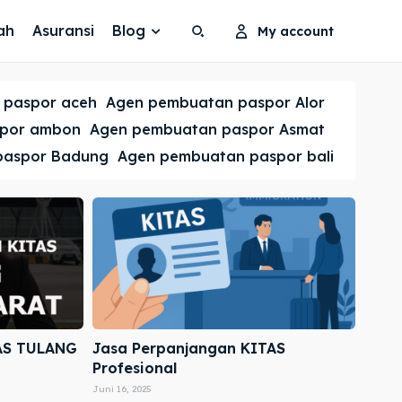
ah
Asuransi
Blog
My account
Search
Search
 paspor aceh
Agen pembuatan paspor Alor
Cari
Cari
spor ambon
Agen pembuatan paspor Asmat
paspor Badung
Agen pembuatan paspor bali
AS TULANG
Jasa Perpanjangan KITAS
Profesional
Juni 16, 2025