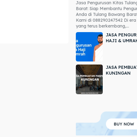
Jasa Pengurusan Kitas Tula
ore our destinations
ore our destinations
Barat: Siap Membantu Pengur
Anda di Tulang Bawang Barat
a booking today
a booking today
Kami di 088290247542 Di era 
yang terus berkembang,...
JASA PENGUR
HAJI & UMRA
JASA PEMBUA
r
r
KUNINGAN
ir
ir
lle
lle