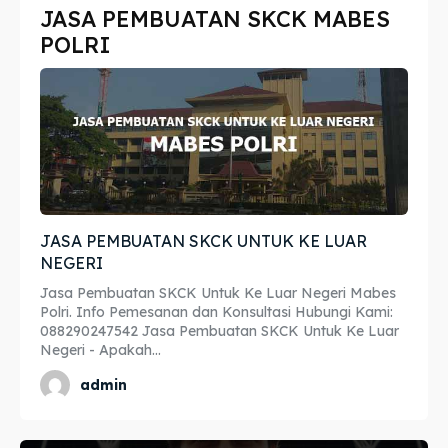
JASA PEMBUATAN SKCK MABES
Imta
Imta
POLRI
Legalisir
Legalisir
Apostille
Apostille
Penerjemah
Penerjemah
Asuransi
Asuransi
JASA PEMBUATAN SKCK UNTUK KE LUAR
Blog
Blog
NEGERI
Jasa Pembuatan SKCK Untuk Ke Luar Negeri Mabes
Polri. Info Pemesanan dan Konsultasi Hubungi Kami:
088290247542 Jasa Pembuatan SKCK Untuk Ke Luar
Cari
Cari
Negeri - Apakah...
admin