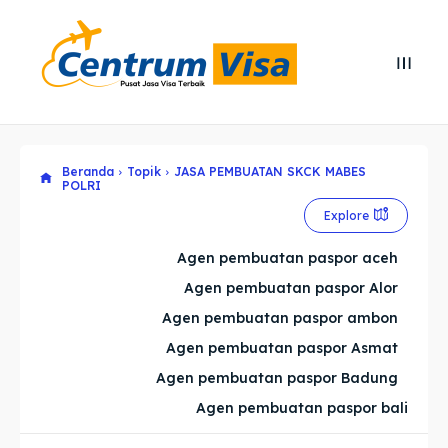
Search
Search
Cari
Cari
Beranda
Topik
JASA PEMBUATAN SKCK MABES
Explore our destinations
Explore our destinations
POLRI
Explore
& Make a booking today
& Make a booking today
Agen pembuatan paspor aceh
Home
Home
Agen pembuatan paspor Alor
Agen pembuatan paspor ambon
Visa
Visa
Agen pembuatan paspor Asmat
Agen pembuatan paspor Badung
Paspor
Paspor
Agen pembuatan paspor bali
Kitas
Kitas