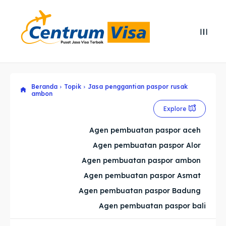
Search
Search
Cari
Cari
Beranda
Topik
Jasa penggantian paspor rusak
Explore our destinations
Explore our destinations
ambon
& Make a booking today
& Make a booking today
Explore
Agen pembuatan paspor aceh
Home
Home
Agen pembuatan paspor Alor
Agen pembuatan paspor ambon
Visa
Visa
Agen pembuatan paspor Asmat
Agen pembuatan paspor Badung
Paspor
Paspor
Agen pembuatan paspor bali
Kitas
Kitas