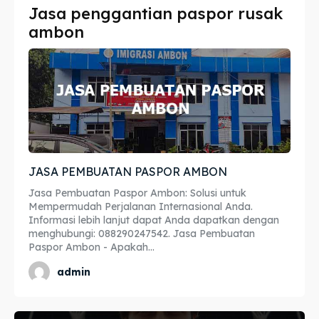
Jasa penggantian paspor rusak
Imta
Imta
ambon
Legalisir
Legalisir
Apostille
Apostille
Penerjemah
Penerjemah
Asuransi
Asuransi
JASA PEMBUATAN PASPOR AMBON
Blog
Blog
Jasa Pembuatan Paspor Ambon: Solusi untuk
Mempermudah Perjalanan Internasional Anda.
Informasi lebih lanjut dapat Anda dapatkan dengan
menghubungi: 088290247542. Jasa Pembuatan
Cari
Cari
Paspor Ambon - Apakah...
admin