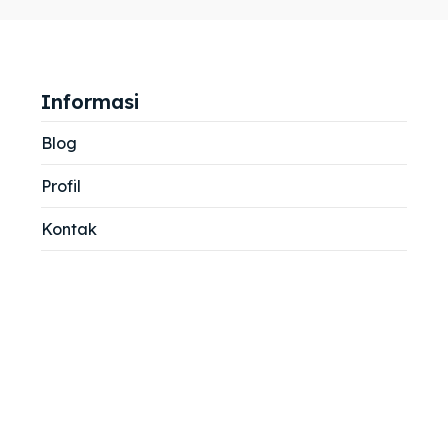
jemah
jemah
si
si
Informasi
Blog
Profil
Kontak