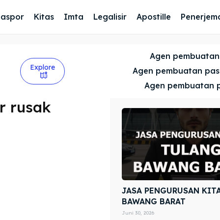
Paspor
Kitas
Imta
Legalisir
Apostille
Penerjem
Agen pembuatan
Explore
Agen pembuatan pa
Agen pembuatan 
r rusak
JASA PENGURUSAN KIT
BAWANG BARAT
Juni 30, 2026