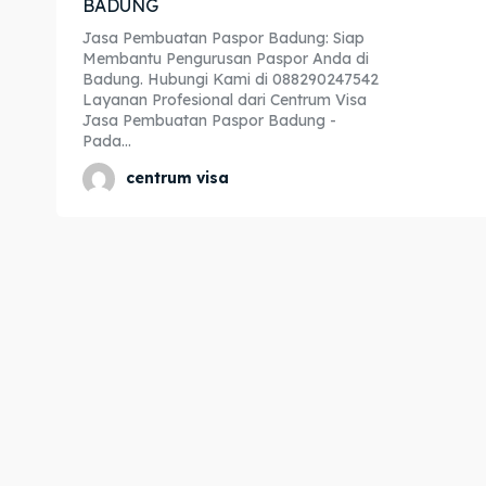
BADUNG
Expl
Expl
Jasa Pembuatan Paspor Badung: Siap
Membantu Pengurusan Paspor Anda di
& Make 
& Make 
Badung. Hubungi Kami di 088290247542
Layanan Profesional dari Centrum Visa
Jasa Pembuatan Paspor Badung -
Pada...
Home
Home
centrum visa
Visa
Visa
Paspo
Paspo
Kitas
Kitas
Imta
Imta
Legalis
Legalis
Aposti
Aposti