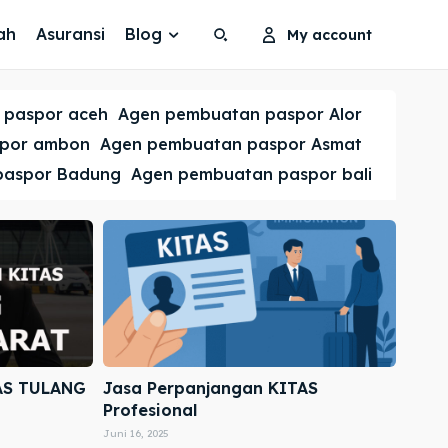
ah
Asuransi
Blog
My account
Search
Search
 paspor aceh
Agen pembuatan paspor Alor
Cari
Cari
spor ambon
Agen pembuatan paspor Asmat
paspor Badung
Agen pembuatan paspor bali
AS TULANG
Jasa Perpanjangan KITAS
Profesional
Juni 16, 2025