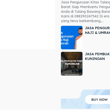
Jasa Pengurusan Kitas Tula
ore our destinations
ore our destinations
Barat: Siap Membantu Pengur
Anda di Tulang Bawang Barat
a booking today
a booking today
Kami di 088290247542 Di era 
yang terus berkembang,...
JASA PENGUR
HAJI & UMRA
JASA PEMBUA
r
r
KUNINGAN
ir
ir
lle
lle